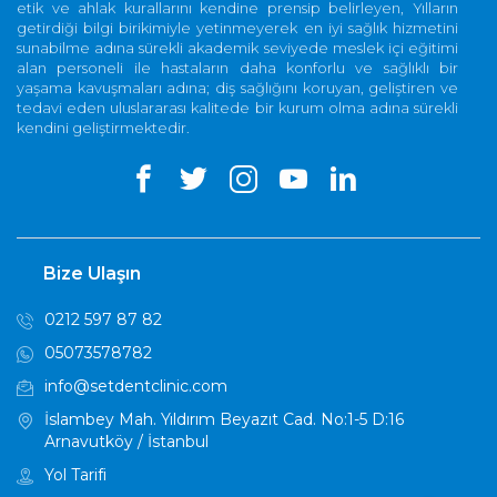
etik ve ahlak kurallarını kendine prensip belirleyen, Yılların
getirdiği bilgi birikimiyle yetinmeyerek en iyi sağlık hizmetini
sunabilme adına sürekli akademik seviyede meslek içi eğitimi
alan personeli ile hastaların daha konforlu ve sağlıklı bir
yaşama kavuşmaları adına; diş sağlığını koruyan, geliştiren ve
tedavi eden uluslararası kalitede bir kurum olma adına sürekli
kendini geliştirmektedir.
Bize Ulaşın
0212 597 87 82
05073578782
info@setdentclinic.com
İslambey Mah. Yıldırım Beyazıt Cad. No:1-5 D:16
Arnavutköy / İstanbul
Yol Tarifi