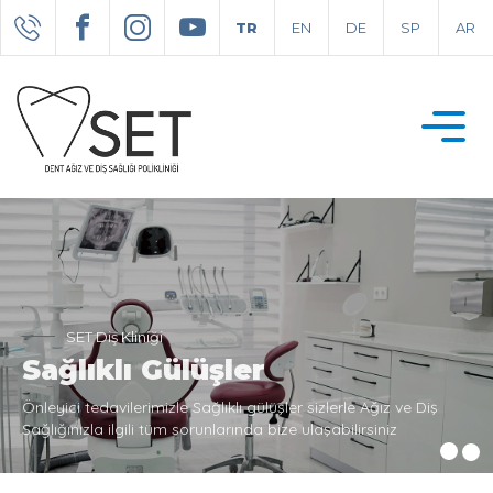
TR
EN
DE
SP
AR
SET Diş Kliniği
Sağlıklı Gülüşler
Önleyici tedavilerimizle Sağlıklı gülüşler sizlerle Ağız ve Diş
Sağlığınızla ilgili tüm sorunlarında bize ulaşabilirsiniz