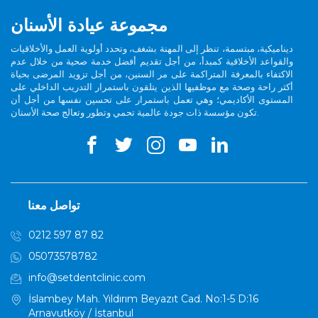
مجموعة عيادة الأسنان
ديناميكية، مبتسمة، تنظر إلى المهنة بشغف، وتحدد أولوية العمل والأخلاقيات
والقواعد الأخلاقية كمبدأ، من أجل تقديم أفضل خدمة صحية من خلال عدم
الاكتفاء بالمعرفة المتراكمة على مر السنين، من أجل تزويد المرضى بحياة
أكثر راحة وصحة مع موظفيها الذين يتلقون باستمرار التدريب الداخلي على
المستوى الأكاديمي؛ وهي تعمل باستمرار على تحسين نفسها من أجل أن
تكون مؤسسة ذات جودة عالمية تحمي وتطور وتعالج صحة الأسنان.
تواصل معنا
0212 597 87 82
05073578782
info@setdentclinic.com
İslambey Mah. Yıldırım Beyazıt Cad. No:1-5 D:16
Arnavutköy / İstanbul