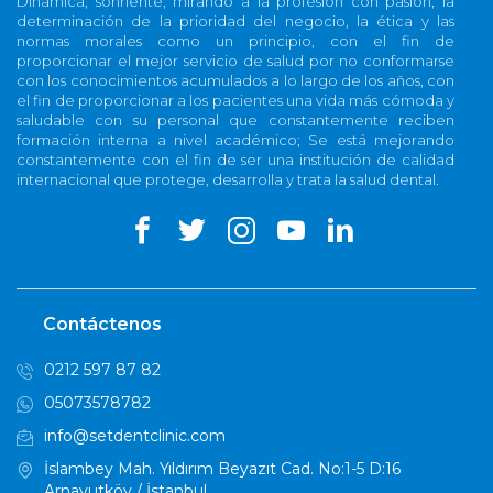
Dinámica, sonriente, mirando a la profesión con pasión, la
determinación de la prioridad del negocio, la ética y las
normas morales como un principio, con el fin de
proporcionar el mejor servicio de salud por no conformarse
con los conocimientos acumulados a lo largo de los años, con
el fin de proporcionar a los pacientes una vida más cómoda y
saludable con su personal que constantemente reciben
formación interna a nivel académico; Se está mejorando
constantemente con el fin de ser una institución de calidad
internacional que protege, desarrolla y trata la salud dental.
Contáctenos
0212 597 87 82
05073578782
info@setdentclinic.com
İslambey Mah. Yıldırım Beyazıt Cad. No:1-5 D:16
Arnavutköy / İstanbul